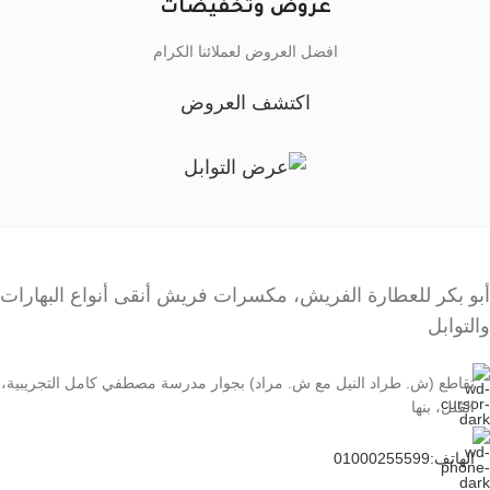
عروض وتخفيضات
افضل العروض لعملائنا الكرام
اكتشف العروض
أبو بكر للعطارة الفريش، مكسرات فريش أنقى أنواع البهارات
والتوابل
تقاطع (ش. طراد النيل مع ش. مراد) بجوار مدرسة مصطفي كامل التجريبية،
الڤلل، بنها
الهاتف:01000255599