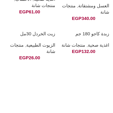
منتجات شانة
العسل ومشتقاتة
,
منتجات
EGP
61.00
شانة
EGP
340.00
زبدة كاجو 180 جم
زيت الخردل 30مل
اغذية صحية
,
منتجات شانة
الزيوت الطبيعية
,
منتجات
132.00
EGP
شانة
EGP
26.00
سما برايت لمستحضرات التجميل