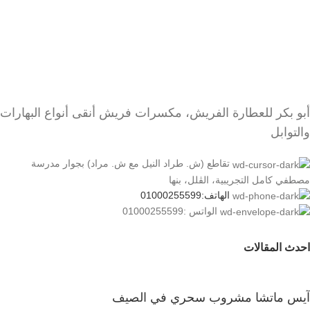
أبو بكر للعطارة الفريش، مكسرات فريش أنقى أنواع البهارات
والتوابل
تقاطع (ش. طراد النيل مع ش. مراد) بجوار مدرسة
مصطفي كامل التجريبية، الڤلل، بنها
الهاتف:01000255599
الواتس :01000255599
احدث المقالات
آيس ماتشا مشروب سحري في الصيف