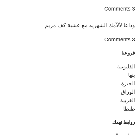
3 Comments
وداعا لألآمِك الشهريه مع عشبة كف مريم
3 Comments
فروعنا
القليوبية
بنها
الجيزة
الوراق
الغربية
طنطا
روابط تهمك