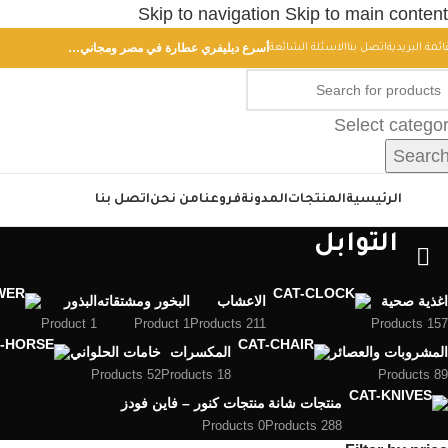
Skip to navigation
Skip to main content
أسرع ديليفري عطارة في مصر ومجاني…
ائمة البريدية
اتصل بنا
الاسئلة الشائعة
Select catego
Searc
أقسام
الرئيسية
المنتجات
المدونة
فروعنا
من نحن
اتصل بنا
التوابل
اغذية صحية
الاعشاب
البخور ومشتقاته
البذور
1 Product
1 Product
211 Products
157 Products
المشروبات والعصائر
المكسرات
خامات الحلواني
52 Products
18 Products
89 Products
منتجات شانة
منتجات كنور – فاين فودز
0 Products
288 Products