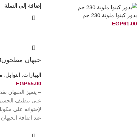
إضافة إلى السلة
بذور كينوا ملونة 230 جم
EGP
61.00
حبهان مطحون60جم
البهارات
,
التوابل
,
م
EGP
55.00
– يتميز الحبهان بقدر
على تنظيف الجسم
لإحتوائه على مكون
عند اضافة الحبهان 