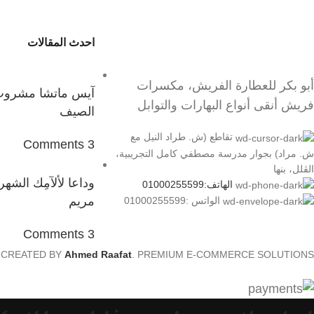
احدث المقالات
أبو بكر للعطارة الفريش، مكسرات
آيس ماتشا مشرو
فريش أنقى أنواع البهارات والتوابل
الصيف
تقاطع (ش. طراد النيل مع
3 Comments
ش. مراد) بجوار مدرسة مصطفي كامل التجريبية،
الڤلل، بنها
وداعا لألآمِك الش
الهاتف:01000255599
مريم
الواتس :01000255599
3 Comments
 CREATED BY
Ahmed Raafat
. PREMIUM E-COMMERCE SOLUTIONS.