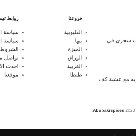
فروعنا
روابط تهم
القليوبية
سياسة ا
ب سحري في
بنها
سياسة ال
الجيزة
الشروط و
الوراق
تواصل مع
الغربية
احدث الاخ
طنطا
موقعنا
هريه مع عشبة كف
Abubakrspices
2023