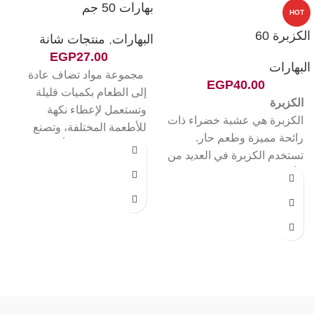
بهارات 50 جم
HOT
الكزبرة 60
البهارات
,
منتجات شانة
EGP
27.00
البهارات
مجموعة مواد تضاف عادة
EGP
40.00
إلى الطعام بكميات قليلة
الكزبرة
وتستعمل لإعطاء نكهة
الكزبرة هي عشبة خضراء ذات
للأطعمة المختلفة، وتصنع
رائحة مميزة وطعم حار.
البهارات من كافة أجزاء
تستخدم الكزبرة في العديد من
النباتات كالبذور
الأطباق العربية والعالمية، مثل
السلطة والشوربة واليخني.
الكزبرة هي مصدر جيد
للفيتامينات A وC وK، كما أنها
تحتوي على مضادات الأكسدة
التي تساعد على حماية الجسم
من الأمراض.
الكزبرة لها العديد من الفوائد