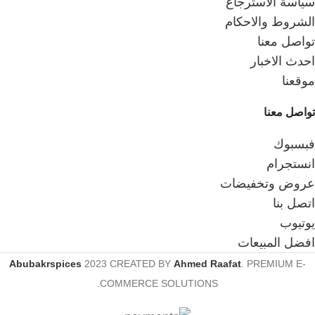
سياسة الاسترجاع
الكزبرة، حيث أن ذلك قد يؤدي
الشروط والاحكام
إلى بعض الآثار الجانبية، مثل
تواصل معنا
الغثيان والقيء.
احدث الاخبار
يجب عدم تناول الكزبرة إذا
كنت تعاني من حساسية من
موقعنا
الكزبرة.
تواصل معنا
يجب تخزين الكزبرة في مكان
بارد وجاف.
فبسبوك
انستجرام
عروض وتخفيضات
اتصل بنا
يوتيوب
افضل المبيعات
Abubakrspices
2023 CREATED BY
Ahmed Raafat
. PREMIUM E-
COMMERCE SOLUTIONS.