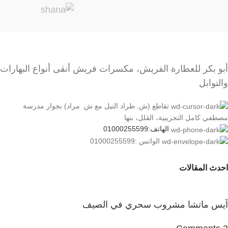
الصحية، مثل:
تحسين الهضم: الكزبرة تساعد
على تحسين الهضم عن طريق
زيادة إنتاج العصارة المعدية.
تقليل الالتهاب: الكزبرة لها
أبو بكر للعطارة الفريش، مكسرات فريش أنقى أنواع البهارات
خصائص مضادة للالتهابات
والتوابل
التي تساعد على تقليل
الالتهاب في الجسم.
تقاطع (ش. طراد النيل مع ش. مراد) بجوار مدرسة
تحسين صحة القلب: الكزبرة
مصطفي كامل التجريبية، الڤلل، بنها
تساعد على تحسين صحة
الهاتف:01000255599
الواتس :01000255599
القلب عن طريق خفض
الكوليسترول وضغط الدم.
الوقاية من السرطان: الكزبرة
احدث المقالات
تحتوي على مضادات الأكسدة
التي تساعد على حماية الجسم
آيس ماتشا مشروب سحري في الصيف
من السرطان.
الكزبرة هي عشبة صحية