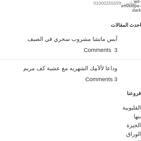
الواتس :01000255599
احدث المقالات
آيس ماتشا مشروب سحري في الصيف
3 Comments
وداعا لألآمِك الشهريه مع عشبة كف مريم
3 Comments
فروعنا
القليوبية
بنها
الجيزة
الوراق