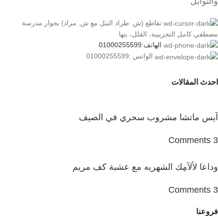
والتوابل
تقاطع (ش. طراد النيل مع ش. مراد) بجوار مدرسة
مصطفي كامل التجريبية، الڤلل، بنها
الهاتف:01000255599
الواتس :01000255599
احدث المقالات
آيس ماتشا مشروب سحري في الصيف
3 Comments
وداعا لألآمِك الشهريه مع عشبة كف مريم
3 Comments
فروعنا