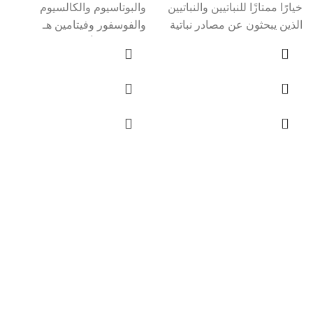
خيارًا ممتازًا للنباتيين والنباتيين
والبوتاسيوم والكالسيوم
الذين يبحثون عن مصادر نباتية
والفوسفور وفيتامين هـ
لهذه
ومضادات الأكسدة المفيدة
المختلفة. – كما أنه غني
بالألياف