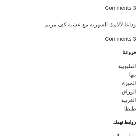
3 Comments
وداعا لألآمِك الشهريه مع عشبة كف مريم
3 Comments
فروعنا
القليوبية
بنها
الجيزة
الوراق
الغربية
طنطا
روابط تهمك