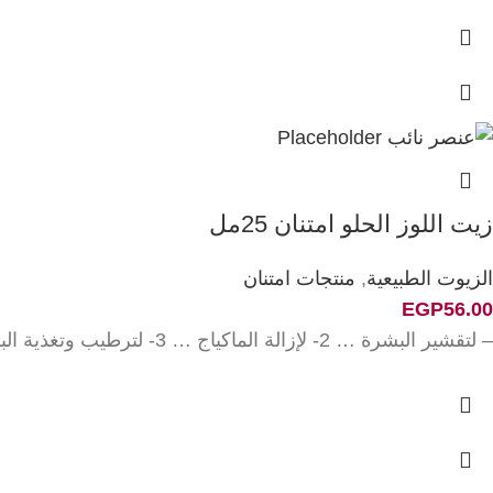
زيت اللوز الحلو امتنان 25مل
الزيوت الطبيعية
,
منتجات امتنان
EGP
56.00
– لتقشير البشرة … 2- لإزالة الماكياج … 3- لترطيب وتغذية البشرة … 4- لإزالة التجاعيد … 5- للتخفيف من