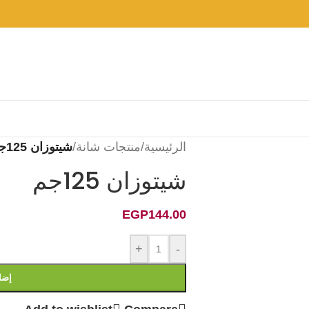
الرئيسية
/
منتجات شانة
/
شيتوزان 125جم
شيتوزان 125جم
EGP
144.00
+
-
إضا