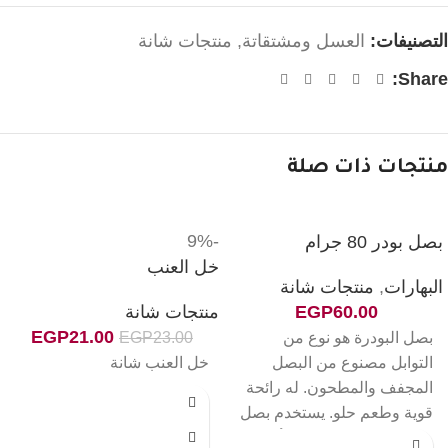
التصنيفات:
العسل ومشتقاتة
,
منتجات شانة
Share:
منتجات ذات صلة
-9%
بصل بودر 80 جرام
خل العنب
البهارات
,
منتجات شانة
60.00
EGP
منتجات شانة
EGP
21.00
بصل البودرة هو نوع من
23.00
EGP
التوابل مصنوع من البصل
خل العنب شانة
المجفف والمطحون. له رائحة
قوية وطعم حلو. يستخدم بصل
البودرة في العديد من الأطباق،