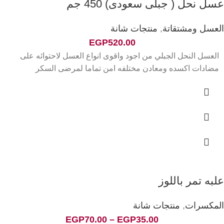
عسل نحل ( جبلى سعودى) 450 جم
العسل ومشتقاتة
,
منتجات شانة
EGP
520.00
العسل النحل الجبلي من اجود واقوى انواع العسل لاحتوائه على
مضادات اكسده ومعادن مختلفه امن تماما لمرضى السكر
علبه تمر باللوز
المكسرات
,
منتجات شانة
EGP
70.00
–
EGP
35.00