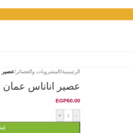
الرئيسية
/
المشروبات والعصائر
/
عصير ا
عصير اناناس عمان
EGP
60.00
+
-
إضا