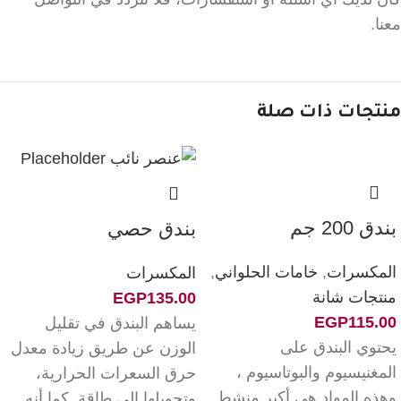
معنا.
منتجات ذات صلة
بندق 200 جم
بندق حصي
المكسرات
,
خامات الحلواني
,
المكسرات
منتجات شانة
EGP
135.00
EGP
115.00
يساهم البندق في تقليل
يحتوي البندق على
الوزن عن طريق زيادة معدل
المغنيسيوم والبوتاسيوم ،
حرق السعرات الحرارية،
وهذه المواد هي أكبر منشط
وتحويلها إلى طاقة. كما أنه