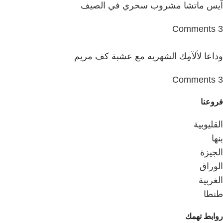
آيس ماتشا مشروب سحري في الصيف
3 Comments
وداعا لألآمِك الشهريه مع عشبة كف مريم
3 Comments
فروعنا
القليوبية
بنها
الجيزة
الوراق
الغربية
طنطا
روابط تهمك