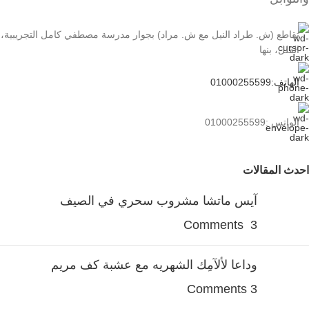
تقاطع (ش. طراد النيل مع ش. مراد) بجوار مدرسة مصطفي كامل التجريبية،
الڤلل، بنها
الهاتف:01000255599
الواتس :01000255599
احدث المقالات
آيس ماتشا مشروب سحري في الصيف
3 Comments
وداعا لألآمِك الشهريه مع عشبة كف مريم
3 Comments