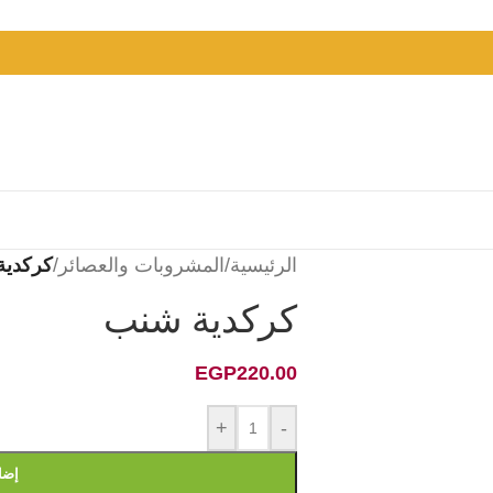
الرئيسية
/
المشروبات والعصائر
/
كركدية
كركدية شنب
EGP
220.00
+
-
إضا