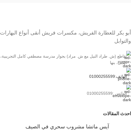
أبو بكر للعطارة الفريش، مكسرات فريش أنقى أنواع البهارات
والتوابل
تقاطع (ش. طراد النيل مع ش. مراد) بجوار مدرسة مصطفي كامل التجريبية،
الڤلل، بنها
الهاتف:01000255599
الواتس :01000255599
احدث المقالات
آيس ماتشا مشروب سحري في الصيف