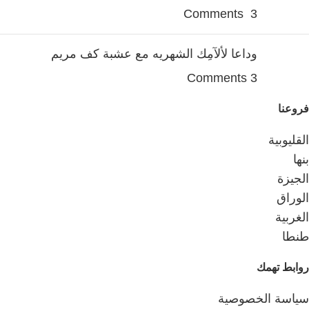
3 Comments
وداعا لألآمِك الشهريه مع عشبة كف مريم
3 Comments
فروعنا
القليوبية
بنها
الجيزة
الوراق
الغربية
طنطا
روابط تهمك
سياسة الخصوصية