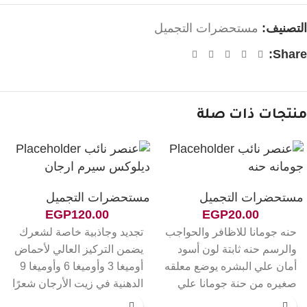
التصنيف:
مستحضرات التجميل
Share:
منتجات ذات صلة
جومانه حنه
ديلوكس سيرم ارجان
مستحضرات التجميل
مستحضرات التجميل
EGP
120.00
EGP
20.00
حنه جومانا للاظافر والحواجب
تجديد وجاذبية خاصة لشعرك
والرسم حنه ثابتة لون أسود
يضمن التركيز العالي لأحماض
أمان علي البشره يوضع معلقه
أوميغا 3 وأوميغا 6 وأوميغا 9
صغيره من حنة جومانا علي
الدهنية في زيت الأرجان شعرًا
ملعقه صغيرة من المثبت حتي
جذابًا