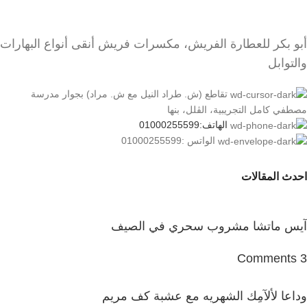
أبو بكر للعطارة الفريش، مكسرات فريش أنقى أنواع البهارات
والتوابل
تقاطع (ش. طراد النيل مع ش. مراد) بجوار مدرسة
مصطفي كامل التجريبية، الڤلل، بنها
الهاتف:01000255599
الواتس :01000255599
احدث المقالات
آيس ماتشا مشروب سحري في الصيف
3 Comments
وداعا لألآمِك الشهريه مع عشبة كف مريم