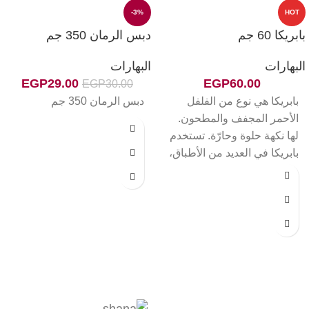
-3%
HOT
بابريكا 60 جم
دبس الرمان 350 جم
البهارات
البهارات
EGP
29.00
EGP
60.00
EGP
30.00
بابريكا هي نوع من الفلفل
دبس الرمان 350 جم
الأحمر المجفف والمطحون.
لها نكهة حلوة وحارّة. تستخدم
بابريكا في العديد من الأطباق،
مثل الحساء واليخنة
والصلصات والشوربة واللحوم
والدجاج والأسماك والبيض
والسلطات والخضروات. كما
تستخدم في الحلويات، مثل
الكعك والبسكويت والكعك.
هناك العديد من أنواع بابريكا،
مثل بابريكا حلوة وبابريكا حارة
وبابريكا مدخنة وبابريكا حلوة