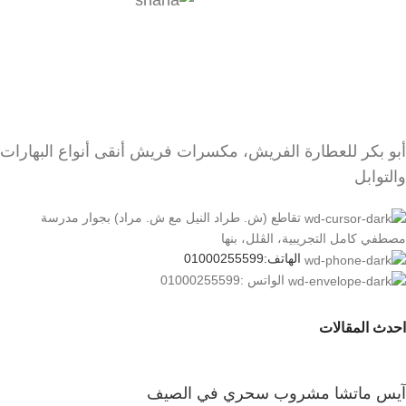
مدخنة. تختلف أنواع بابريكا في
درجة الحرارة، حيث تحتوي
بابريكا الحارة على نسبة أعلى
من الكابسايسين، وهو المركب
الذي يعطي الفلفل الحرارة.
تُعد بابريكا من التوابل الصحية،
أبو بكر للعطارة الفريش، مكسرات فريش أنقى أنواع البهارات
حيث تحتوي على مضادات
والتوابل
الأكسدة التي تساعد على
حماية الجسم من الأمراض.
تقاطع (ش. طراد النيل مع ش. مراد) بجوار مدرسة
كما تحتوي على فيتامين سي،
مصطفي كامل التجريبية، الڤلل، بنها
الذي يعزز جهاز المناعة.
الهاتف:01000255599
الواتس :01000255599
إذا كنت تبحث عن توابل صحية
ولذيذة، فإن بابريكا هي الخيار
احدث المقالات
المثالي لك.
آيس ماتشا مشروب سحري في الصيف