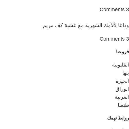
3 Comments
وداعا لألآمِك الشهريه مع عشبة كف مريم
3 Comments
فروعنا
القليوبية
بنها
الجيزة
الوراق
الغربية
طنطا
روابط تهمك