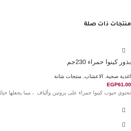
منتجات ذات صلة
بذور كينوا حمراء 230جم
اغذية صحية
,
الاعشاب
,
منتجات شانة
EGP
61.00
تحتوي حبوب كينوا حمراء على بروتين وألياف ، مما يجعلها خيارًا م