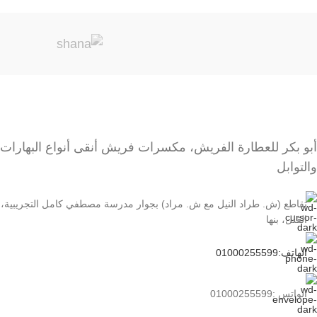
أبو بكر للعطارة الفريش، مكسرات فريش أنقى أنواع البهارات
والتوابل
تقاطع (ش. طراد النيل مع ش. مراد) بجوار مدرسة مصطفي كامل التجريبية،
الڤلل، بنها
الهاتف:01000255599
الواتس :01000255599