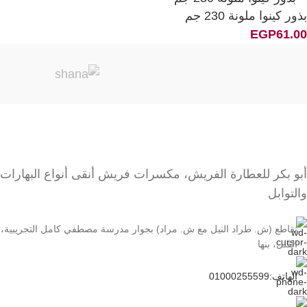
بذور كينوا ملونة 230 جم
EGP
61.00
أبو بكر للعطارة الفريش، مكسرات فريش أنقى أنواع البهارات
والتوابل
تقاطع (ش. طراد النيل مع ش. مراد) بجوار مدرسة مصطفي كامل التجريبية،
الڤلل، بنها
الهاتف:01000255599